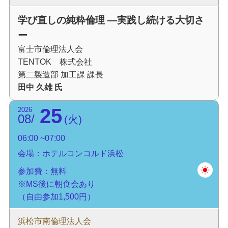
学び直しの純粋倫理 ―実践し続ける大切さ
ー
富士市倫理法人会
TENTOK 株式会社
第二製造部 加工課 課長
田中 久雄 氏
25
2026
08
火
06:00
07:00
会場：ホテルコンコルド浜松
参加費：無料
※MS後に朝食会あり
（自由参加1,500円）
浜松市南倫理法人会