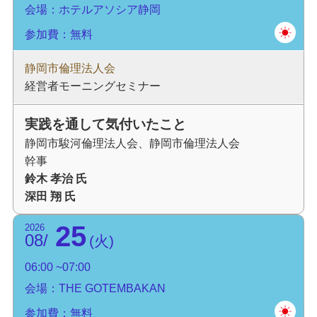
会場：ホテルアソシア静岡
参加費：無料
静岡市倫理法人会
経営者モーニングセミナー
実践を通して気付いたこと
静岡市駿河倫理法人会、静岡市倫理法人会
幹事
鈴木 孝治 氏
深田 翔 氏
25
2026
08
火
06:00
07:00
会場：THE GOTEMBAKAN
参加費：無料