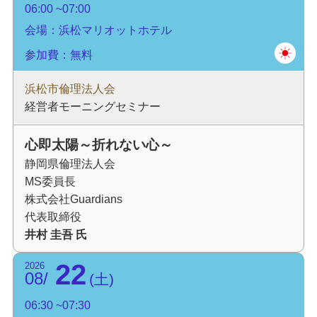
06:00
07:00
会場：浜松マリオットホテル
参加費：無料
浜松市倫理法人会
経営者モーニングセミナー
心即太陽～折れない心～
静岡県倫理法人会
MS委員長
株式会社Guardians
代表取締役
井村 圭吾 氏
22
2026
08
土
06:30
07:30