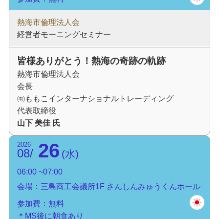
熱海市倫理法人会
経営者モーニングセミナー
皆様ありがとう！熱海の奇跡の軌跡
熱海市倫理法人会
会長
㈲ももこインターナショナルトレーディング
代表取締役
山下 美佳 氏
26
2026
08
水
06:00
07:00
会場：三島商工会議所1F さんしんみゅうくんホール
参加費：無料
＊MS後に朝食あり