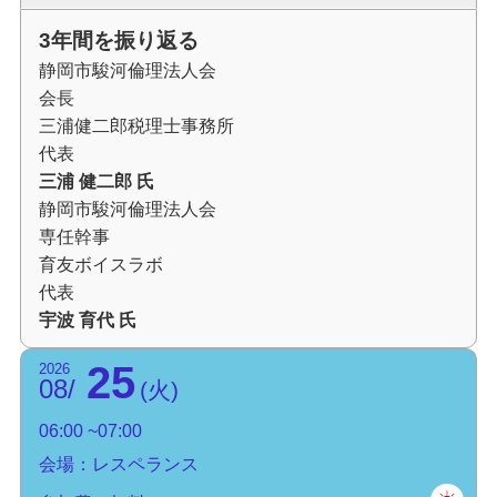
3年間を振り返る
静岡市駿河倫理法人会
会長
三浦健二郎税理士事務所
代表
三浦 健二郎 氏
静岡市駿河倫理法人会
専任幹事
育友ボイスラボ
代表
宇波 育代 氏
25
2026
08
火
06:00
07:00
会場：レスペランス