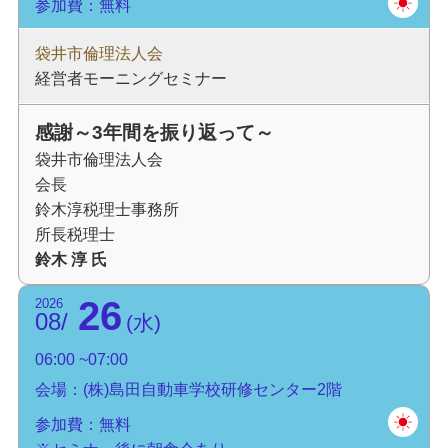
参加費：無料
袋井市倫理法人会
経営者モーニングセミナー
感謝～3年間を振り返って～
袋井市倫理法人会
会長
鈴木淳税理士事務所
所長税理士
鈴木 淳 氏
26
2026
08
水
06:00
07:00
会場：(株)島田自動車学校研修センター2階
参加費：無料