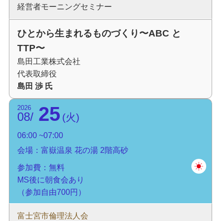
経営者モーニングセミナー
ひとから生まれるものづくり〜ABC と
TTP〜
島田工業株式会社
代表取締役
島田 渉 氏
25
2026
08
火
06:00
07:00
会場：富嶽温泉 花の湯 2階高砂
参加費：無料
MS後に朝食会あり
（参加自由700円）
富士宮市倫理法人会