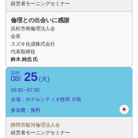
経営者モーニングセミナー
倫理との出会いに感謝
浜松市南倫理法人会
会長
スズキ化成株式会社
代表取締役
鈴木 純也 氏
25
2026
08
火
06:30
07:30
会場：ホテルシティオ静岡 ９階
参加費：無料
静岡市駿河倫理法人会
経営者モーニングセミナー