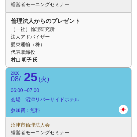
経営者モーニングセミナー
倫理法人からのプレゼント
（一社）倫理研究所
法人アドバイザー
愛東運輸（株）
代表取締役
村山 明子 氏
25
2026
08
火
06:00
07:00
会場：沼津リバーサイドホテル
参加費：無料
沼津市倫理法人会
経営者モーニングセミナー