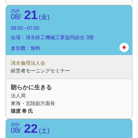
21
2026
08
金
06:00
07:00
会場：清水鉄工機械工業協同組合 3階
参加費：無料
清水倫理法人会
経営者モーニングセミナー
朗らかに生きる
法人局
東海・北陸副方面長
猿渡 希 氏
22
2026
08
土