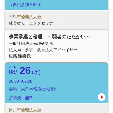
（自由参加￥800）
三島市倫理法人会
経営者モーニングセミナー
事業承継と倫理 ～弱者のたたかい～
一般社団法人倫理研究所
法人局 参事 名誉法人アドバイザー
松尾 隆德 氏
26
2026
08
水
06:00
07:00
会場：大日本報徳社大講堂
参加費：無料
掛川市倫理法人会