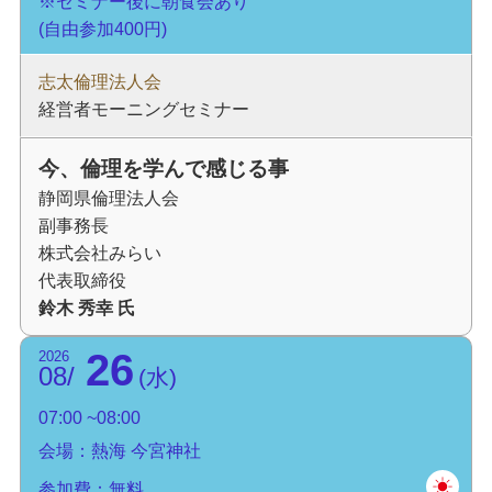
※セミナー後に朝食会あり
(自由参加400円)
志太倫理法人会
経営者モーニングセミナー
今、倫理を学んで感じる事
静岡県倫理法人会
副事務長
株式会社みらい
代表取締役
鈴木 秀幸 氏
26
2026
08
水
07:00
08:00
会場：熱海 今宮神社
参加費：無料