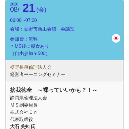
21
2026
08
金
06:00
07:00
会場：裾野市商工会館 会議室
参加費：無料
＊MS後に朝食あり
（自由参加￥500）
裾野長泉倫理法人会
経営者モーニングセミナー
捨我徳全 ～裸っていいかも？！～
静岡県倫理法人会
ＭＳ副委員長
株式会社Ｅｎ
代表取締役
大石 美知 氏