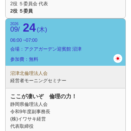
2役 ５委員会 代表
2役 ５委員
24
2026
09
木
06:00
07:00
会場：アクアガーデン迎賓館 沼津
参加費：無料
沼津北倫理法人会
経営者モーニングセミナー
ここが凄いぞ 倫理の力！
静岡県倫理法人会
令和9年度副事務長
(株)イワサキ経営
代表取締役