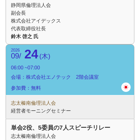
静岡県倫理法人会
副会長
株式会社アイデックス
代表取締役社長
鈴木 啓之 氏
24
2026
09
木
06:00
07:00
会場：株式会社エノテック 2階会議室
参加費：無料
志太榛南倫理法人会
経営者モーニングセミナー
単会2役、5委員の7人スピーチリレー
志太榛南倫理法人会