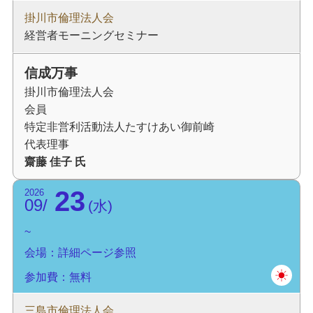
掛川市倫理法人会
経営者モーニングセミナー
信成万事
掛川市倫理法人会
会員
特定非営利活動法人たすけあい御前崎
代表理事
齋藤 佳子 氏
23
2026
09
水
会場：詳細ページ参照
参加費：無料
三島市倫理法人会