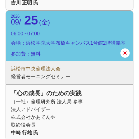
吉川 正明 氏
25
2026
09
金
06:00
07:00
会場：浜松学院大学布橋キャンパス1号館2階講義室
参加費：無料
浜松市中央倫理法人会
経営者モーニングセミナー
「心の成長」のための実践
（一社）倫理研究所 法人局 参事
法人アドバイザー
株式会社かあてんや
取締役会長
中崎 行雄 氏