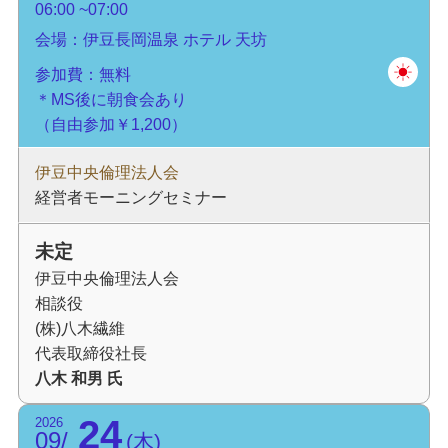
06:00
07:00
会場：伊豆長岡温泉 ホテル 天坊
参加費：無料
＊MS後に朝食会あり
（自由参加￥1,200）
伊豆中央倫理法人会
経営者モーニングセミナー
未定
伊豆中央倫理法人会
相談役
(株)八木繊維
代表取締役社長
八木 和男 氏
24
2026
09
木