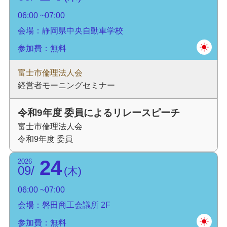
06:00
07:00
会場：静岡県中央自動車学校
参加費：無料
富士市倫理法人会
経営者モーニングセミナー
令和9年度 委員によるリレースピーチ
富士市倫理法人会
令和9年度 委員
24
2026
09
木
06:00
07:00
会場：磐田商工会議所 2F
参加費：無料