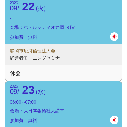
22
2026
09
火
会場：ホテルシティオ静岡 ９階
参加費：無料
静岡市駿河倫理法人会
経営者モーニングセミナー
休会
23
2026
09
水
06:00
07:00
会場：大日本報徳社大講堂
参加費：無料