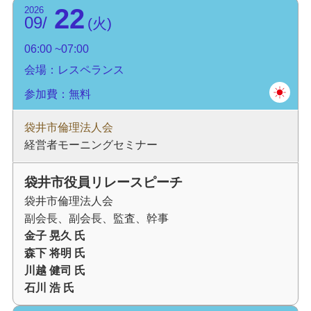
22
2026
09
火
06:00
07:00
会場：レスペランス
参加費：無料
袋井市倫理法人会
経営者モーニングセミナー
袋井市役員リレースピーチ
袋井市倫理法人会
副会長、副会長、監査、幹事
金子 晃久 氏
森下 将明 氏
川越 健司 氏
石川 浩 氏