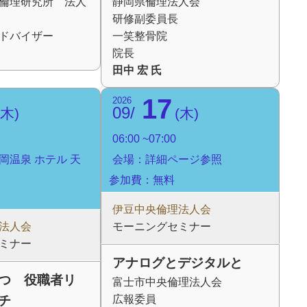
倫理研究所 法人
静岡県倫理法人会
研修副委員長
ドバイザー
一笑整骨院
院長
田中 宏 氏
17
2026
09
木
木
06:00
07:00
岡温泉 ホテル 天
会場：詳細ページ参照
参加費：無料
伊豆中央倫理法人会
法人会
モーニングセミナー
ミナー
アナログとデジタルと
つ 役職者リ
富士市中央倫理法人会
チ
広報委員