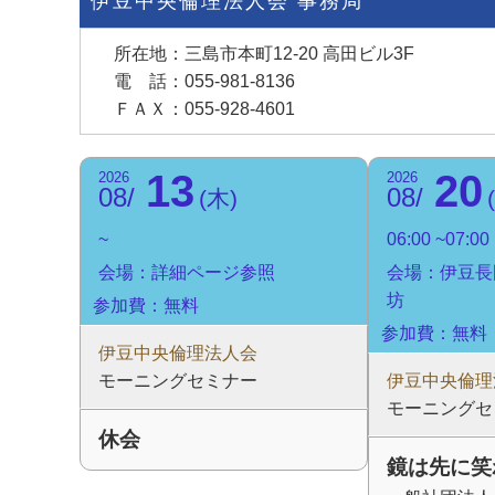
伊豆中央倫理法人会 事務局
所在地：三島市本町12-20 高田ビル3F
電 話：055-981-8136
ＦＡＸ：055-928-4601
13
20
2026
2026
08
08
木
06:00
07:00
会場：詳細ページ参照
会場：伊豆長
坊
参加費：無料
参加費：無料
伊豆中央倫理法人会
モーニングセミナー
伊豆中央倫理
モーニングセ
休会
鏡は先に笑