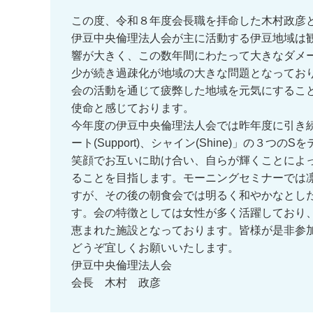
この度、令和８年度会長職を拝命した木村政彦
伊豆中央倫理法人会が主に活動する伊豆地域は
響が大きく、この数年間にわたって大きなダメ
少が続き過疎化が地域の大きな問題となってお
会の活動を通じて疲弊した地域を元気にするこ
使命と感じております。
今年度の伊豆中央倫理法人会では昨年度に引き続き
ート(Support)、シャイン(Shine)」の３
笑顔でお互いに助け合い、自らが輝くことによ
ることを目指します。モーニングセミナーでは
すが、その後の朝食会では明るく和やかなとし
す。会の特徴としては女性が多く活躍しており
恵まれた施設となっております。皆様が是非参
どうぞ宜しくお願いいたします。
伊豆中央倫理法人会
会長 木村 政彦