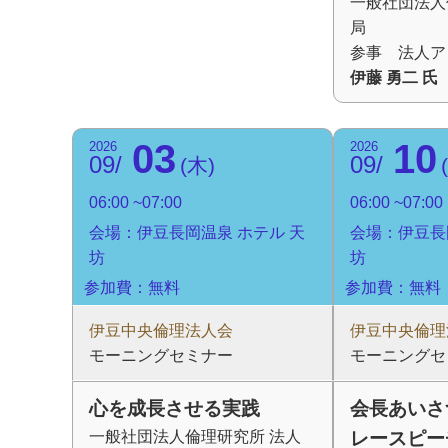
一般社団法人
局
参事 法人ア
伊藤 勇二 氏
03
10
2026
2026
09
09
木
06:00
07:00
06:00
07:00
会場：伊豆長岡温泉 ホテル 天
会場：伊豆長
坊
坊
参加費：無料
参加費：無料
伊豆中央倫理法人会
伊豆中央倫理
モーニングセミナー
モーニングセ
心を成長させる実践
会長あいさ
一般社団法人倫理研究所 法人
レースピー