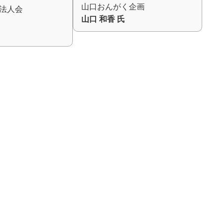
山口おんがく企画
法人会
山口 和香 氏