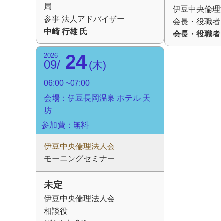
局
伊豆中央倫理
参事 法人アドバイザー
会長・役職者
中崎 行雄 氏
会長・役職者
24
2026
09
木
06:00
07:00
会場：伊豆長岡温泉 ホテル 天
坊
参加費：無料
伊豆中央倫理法人会
モーニングセミナー
未定
伊豆中央倫理法人会
相談役