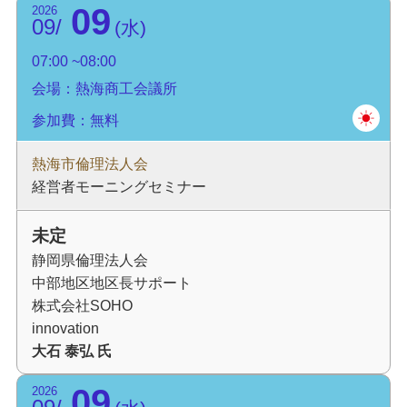
09
2026
09
水
07:00
08:00
会場：熱海商工会議所
参加費：無料
熱海市倫理法人会
経営者モーニングセミナー
未定
静岡県倫理法人会
中部地区地区長サポート
株式会社SOHO
innovation
大石 泰弘 氏
09
2026