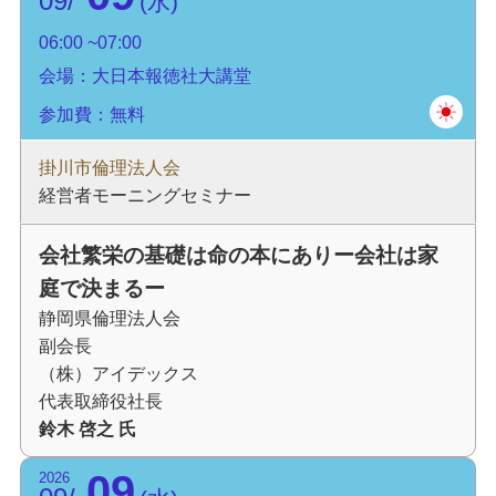
09
水
06:00
07:00
会場：大日本報徳社大講堂
参加費：無料
掛川市倫理法人会
経営者モーニングセミナー
会社繁栄の基礎は命の本にありー会社は家
庭で決まるー
静岡県倫理法人会
副会長
（株）アイデックス
代表取締役社長
鈴木 啓之 氏
09
2026