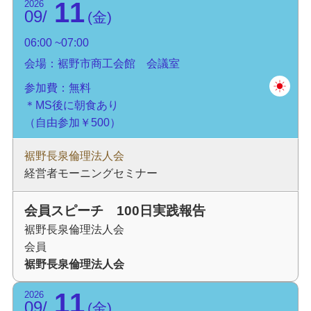
11
2026
09
金
06:00
07:00
会場：裾野市商工会館 会議室
参加費：無料
＊MS後に朝食あり
（自由参加￥500）
裾野長泉倫理法人会
経営者モーニングセミナー
会員スピーチ 100日実践報告
裾野長泉倫理法人会
会員
裾野長泉倫理法人会
11
2026
09
金