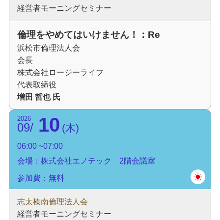
経営者モーニングセミナー
倫理をやめてはいけません！：Re
浜松市倫理法人会
会長
株式会社ロージーライフ
代表取締役
増田 哲也 氏
10
2026
09
木
06:00
07:00
会場：株式会社エノテック 2階会議室
参加費：無料
志太榛南倫理法人会
経営者モーニングセミナー