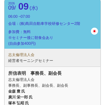
09
2026
09
水
06:00
07:00
会場：(株)島田自動車学校研修センター2階
参加費：無料
※セミナー後に朝食会あり
(自由参加400円)
志太倫理法人会
経営者モーニングセミナー
所信表明 事務長、副会長
志太倫理法人会
事務長、副事務長、副会長、副会長
金森 豊 氏
廣川 栄一郎 氏
塚本 弘昭 氏