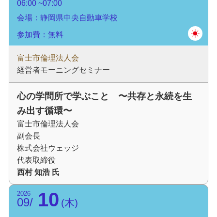
06:00
07:00
会場：静岡県中央自動車学校
参加費：無料
富士市倫理法人会
経営者モーニングセミナー
心の学問所で学ぶこと 〜共存と永続を生
み出す循環〜
富士市倫理法人会
副会長
株式会社ウェッジ
代表取締役
西村 知浩 氏
10
2026
09
木