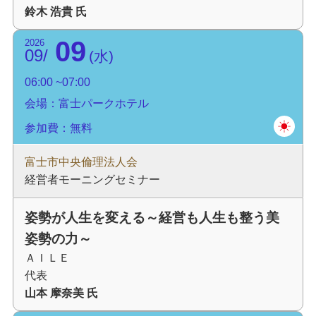
鈴木 浩貴 氏
09
2026
09
水
06:00
07:00
会場：富士パークホテル
参加費：無料
富士市中央倫理法人会
経営者モーニングセミナー
姿勢が人生を変える～経営も人生も整う美
姿勢の力～
ＡＩＬＥ
代表
山本 摩奈美 氏