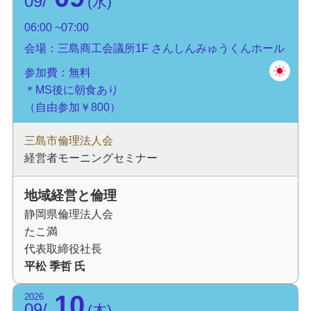
09
水
06:00
07:00
会場：三島商工会議所1F さんしんみゅうくんホール
参加費：無料
＊MS後に朝食あり
（自由参加￥800）
三島市倫理法人会
経営者モーニングセミナー
地域経営と倫理
静岡県倫理法人会
たこ満
代表取締役社長
平松 季哲 氏
10
2026
09
木