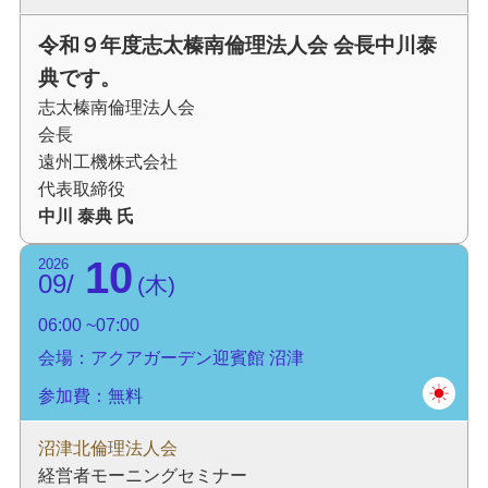
令和９年度志太榛南倫理法人会 会長中川泰
典です。
志太榛南倫理法人会
会長
遠州工機株式会社
代表取締役
中川 泰典 氏
10
2026
09
木
06:00
07:00
会場：アクアガーデン迎賓館 沼津
参加費：無料
沼津北倫理法人会
経営者モーニングセミナー