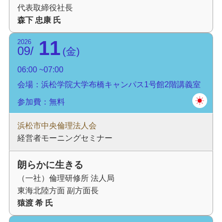
代表取締役社長
森下 忠康 氏
11
2026
09
金
06:00
07:00
会場：浜松学院大学布橋キャンパス1号館2階講義室
参加費：無料
浜松市中央倫理法人会
経営者モーニングセミナー
朗らかに生きる
（一社）倫理研修所 法人局
東海北陸方面 副方面長
猿渡 希 氏