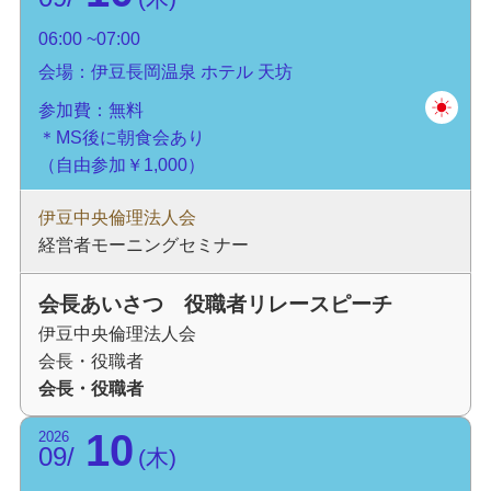
06:00
07:00
会場：伊豆長岡温泉 ホテル 天坊
参加費：無料
＊MS後に朝食会あり
（自由参加￥1,000）
伊豆中央倫理法人会
経営者モーニングセミナー
会長あいさつ 役職者リレースピーチ
伊豆中央倫理法人会
会長・役職者
会長・役職者
10
2026
09
木