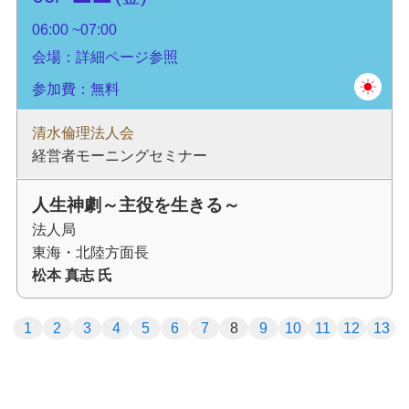
06:00
07:00
会場：詳細ページ参照
参加費：無料
清水倫理法人会
経営者モーニングセミナー
人生神劇～主役を生きる～
法人局
東海・北陸方面長
松本 真志 氏
1
2
3
4
5
6
7
8
9
10
11
12
13