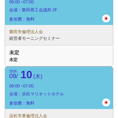
06:00
07:00
会場：磐田商工会議所 2F
参加費：無料
磐田市倫理法人会
経営者モーニングセミナー
未定
未定
10
2026
09
木
06:00
07:00
会場：浜松マリオットホテル
参加費：無料
浜松市東倫理法人会