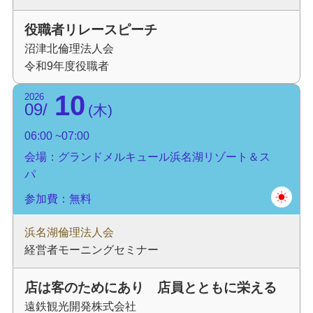
役職者リレースピーチ
沼津北倫理法人会
令和9年度役職者
10
2026
09
木
06:00
07:00
会場：グランドメルキュール浜名湖リゾート＆ス
パ
参加費：無料
浜名湖倫理法人会
経営者モーニングセミナー
店は客のためにあり 店員とともに栄える
遠鉄観光開発株式会社