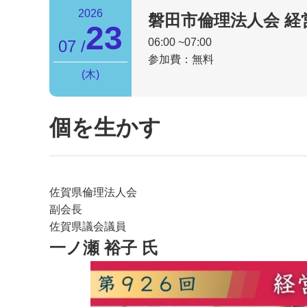
2026
磐田市倫理法人会
経
23
06:00
07:00
07
参加費：無料
木
個を生かす
佐賀県倫理法人会
副会長
佐賀県議会議員
一ノ瀬 裕子 氏